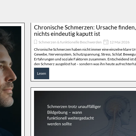
Chronische Schmerzen: Ursache finden
nichts eindeutig kaputt ist
Schmerzen & funktionelle Beschwerden
12 Mai 2026
Chronische Schmerzen haben nicht immer eine einzelne klare Urs
Gewebe, Nervensystem, Schutzspannung, Stress, Schlaf, Bewegun
Erfahrungen und soziale Faktoren zusammen. Entscheidend ist d
den Schmerz ausgelöst hat – sondern was ihn heute aufrechterhäl
Lesen