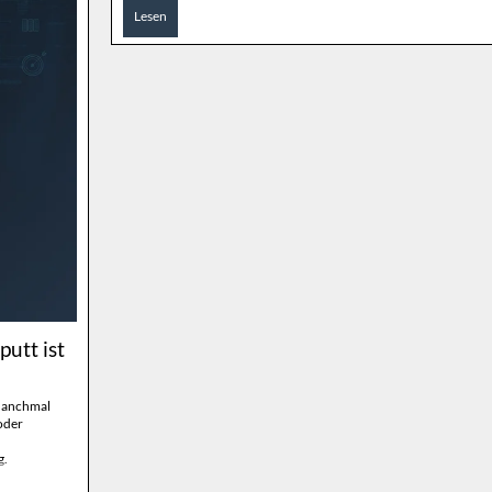
Lesen
utt ist
 Manchmal
oder
g.