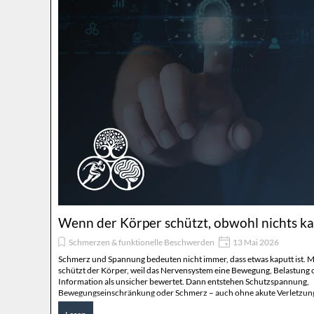
Wenn der Körper schützt, obwohl nichts kap
Schmerzen & funktionelle Beschwerden
13 Mai 2026
Schmerz und Spannung bedeuten nicht immer, dass etwas kaputt ist.
schützt der Körper, weil das Nervensystem eine Bewegung, Belastung 
Information als unsicher bewertet. Dann entstehen Schutzspannung,
Bewegungseinschränkung oder Schmerz – auch ohne akute Verletzun