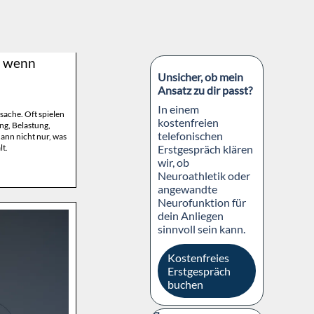
Block überspringen
, wenn
Unsicher, ob mein
Ansatz zu dir passt?
In einem
ache. Oft spielen
kostenfreien
g, Belastung,
telefonischen
ann nicht nur, was
t.
Erstgespräch klären
wir, ob
Neuroathletik oder
angewandte
Neurofunktion für
dein Anliegen
sinnvoll sein kann.
Kostenfreies
Erstgespräch
buchen