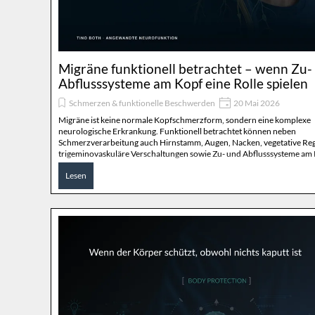
Migräne funktionell betrachtet – wenn Zu-
Abflusssysteme am Kopf eine Rolle spielen
Schmerzen & funktionelle Beschwerden
20 Mai 2026
Migräne ist keine normale Kopfschmerzform, sondern eine komplexe
neurologische Erkrankung. Funktionell betrachtet können neben
Schmerzverarbeitung auch Hirnstamm, Augen, Nacken, vegetative Reg
trigeminovaskuläre Verschaltungen sowie Zu- und Abflusssysteme am 
Rolle spielen.
Lesen