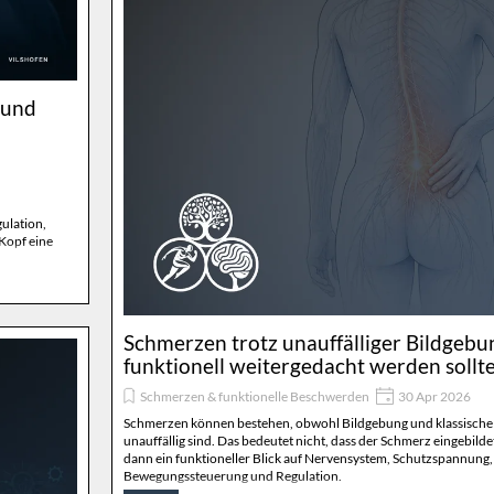
 und
ulation,
Kopf eine
Schmerzen trotz unauffälliger Bildgeb
funktionell weitergedacht werden sollt
Schmerzen & funktionelle Beschwerden
30 Apr 2026
Schmerzen können bestehen, obwohl Bildgebung und klassische
unauffällig sind. Das bedeutet nicht, dass der Schmerz eingebildet 
dann ein funktioneller Blick auf Nervensystem, Schutzspannung,
Bewegungssteuerung und Regulation.