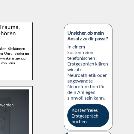
Block überspringen
 Trauma,
ehören
Unsicher, ob mein
Ansatz zu dir passt?
In einem
nken. Sie können
kostenfreien
erer Unruhe oder im
telefonischen
winkel ist genau
t von Lena
Erstgespräch klären
wir, ob
Neuroathletik oder
angewandte
Neurofunktion für
dein Anliegen
sinnvoll sein kann.
Kostenfreies
Erstgespräch
buchen