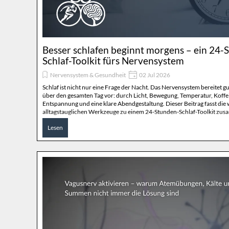
Besser schlafen beginnt morgens – ein 24-
Schlaf-Toolkit fürs Nervensystem
Nervensystem & Gesundheit
02 Jul 2026
Schlaf ist nicht nur eine Frage der Nacht. Das Nervensystem bereitet g
über den gesamten Tag vor: durch Licht, Bewegung, Temperatur, Koffei
Entspannung und eine klare Abendgestaltung. Dieser Beitrag fasst die 
alltagstauglichen Werkzeuge zu einem 24-Stunden-Schlaf-Toolkit zu
Lesen