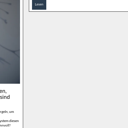
Lesen
en,
sind
rgeln, um
System diesen
nnvoll?