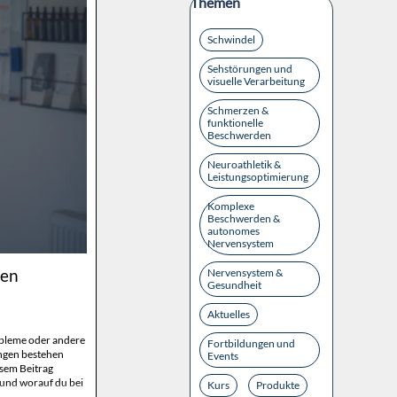
Block überspringen Themen
Themen
Schwindel
Sehstörungen und
visuelle Verarbeitung
Schmerzen &
funktionelle
Beschwerden
Neuroathletik &
Leistungsoptimierung
Komplexe
Beschwerden &
autonomes
Nervensystem
len
Nervensystem &
Gesundheit
Aktuelles
bleme oder andere
Fortbildungen und
ngen bestehen
Events
esem Beitrag
 und worauf du bei
Kurs
Produkte