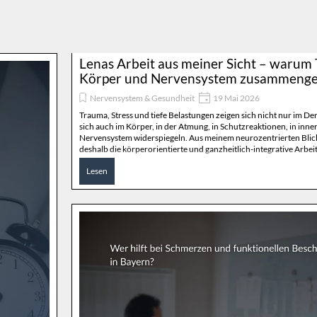
Lenas Arbeit aus meiner Sicht – warum
Körper und Nervensystem zusammeng
Nervensystem & Gesundheit
19 Mai 2026
Trauma, Stress und tiefe Belastungen zeigen sich nicht nur im De
sich auch im Körper, in der Atmung, in Schutzreaktionen, in inn
Nervensystem widerspiegeln. Aus meinem neurozentrierten Blick
deshalb die körperorientierte und ganzheitlich-integrative Arbei
Schmalzl so wertvoll.
Lesen