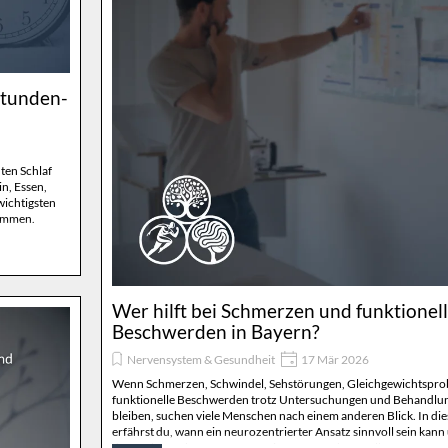
Stunden-
uten Schlaf
n, Essen,
wichtigsten
sammen.
Wer hilft bei Schmerzen und funktionel
Beschwerden in Bayern?
Nervensystem & Gesundheit
17 Mär 2026
Wenn Schmerzen, Schwindel, Sehstörungen, Gleichgewichtspro
funktionelle Beschwerden trotz Untersuchungen und Behandlu
bleiben, suchen viele Menschen nach einem anderen Blick. In di
erfährst du, wann ein neurozentrierter Ansatz sinnvoll sein kann
der Suche nach Unterstützung in Bayern achten solltest.