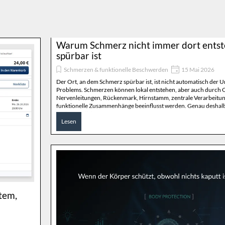
Warum Schmerz nicht immer dort entste
spürbar ist
Schmerzen & funktionelle Beschwerden
15 Mai 2026
Der Ort, an dem Schmerz spürbar ist, ist nicht automatisch der 
Problems. Schmerzen können lokal entstehen, aber auch durch 
Nervenleitungen, Rückenmark, Hirnstamm, zentrale Verarbeitun
funktionelle Zusammenhänge beeinflusst werden. Genau deshalb 
breiterer Blick.
Lesen
tem,