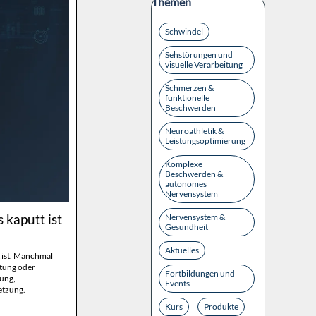
Block überspringen Themen
Themen
Schwindel
Sehstörungen und
visuelle Verarbeitung
Schmerzen &
funktionelle
Beschwerden
Neuroathletik &
Leistungsoptimierung
Komplexe
Beschwerden &
autonomes
Nervensystem
 kaputt ist
Nervensystem &
Gesundheit
Aktuelles
 ist. Manchmal
stung oder
Fortbildungen und
ung,
Events
etzung.
Kurs
Produkte