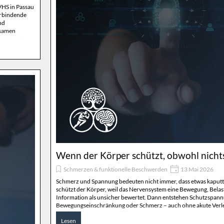
VHS in Passau
verbindende
nd
nsamen
 miteinander
Wenn der Körper schützt, obwohl nichts
Schmerzen & funktionelle Beschwerden
13 Mai 2026
Schmerz und Spannung bedeuten nicht immer, dass etwas kaputt
schützt der Körper, weil das Nervensystem eine Bewegung, Bela
Information als unsicher bewertet. Dann entstehen Schutzspann
Bewegungseinschränkung oder Schmerz – auch ohne akute Verl
Lesen