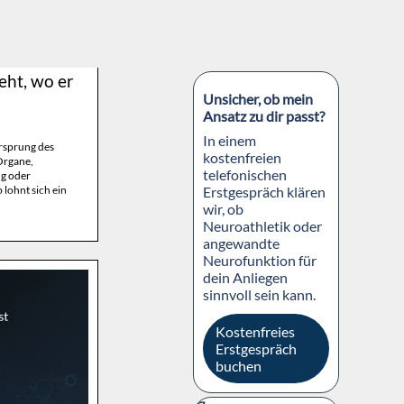
Block überspringen
ht, wo er
Unsicher, ob mein
Ansatz zu dir passt?
In einem
Ursprung des
kostenfreien
Organe,
telefonischen
g oder
lohnt sich ein
Erstgespräch klären
wir, ob
Neuroathletik oder
angewandte
Neurofunktion für
dein Anliegen
sinnvoll sein kann.
Kostenfreies
Erstgespräch
buchen