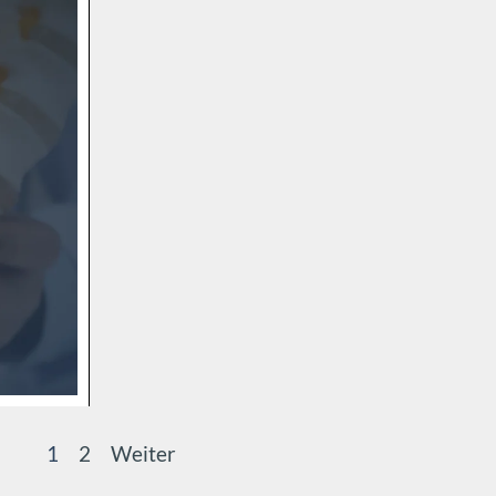
Aktuelle Seite:
1
Gehen Sie zu Seite:
2
Weiter