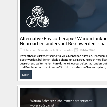
Alternative Physiotherapie? Warum funktio
Neuroarbeit anders auf Beschwerden scha
Schmerzen & funktionelle Beschwerden
18 Mai 2026
Physiotherapie ist wichtig und für viele Menschen hilfreich. Trotzdem g
Beschwerden, bei denen lokale Behandlung, Kräftigung oder Mobilisat
ausreichend weiterhelfen. Funktionelle Neuroarbeit schaut anders a
und Beschwerden: nicht nur auf Struktur, sondern auf Nervensystem,
Reizverarbeitung, Schutzspannung, Bewegung, Sensorik und Regulati
Lesen