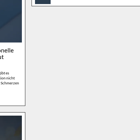
nelle
ut
ibt es
ion nicht
uf Schmerzen
on.