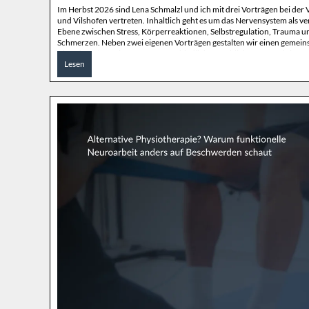
Im Herbst 2026 sind Lena Schmalzl und ich mit drei Vorträgen bei der 
und Vilshofen vertreten. Inhaltlich geht es um das Nervensystem als 
Ebene zwischen Stress, Körperreaktionen, Selbstregulation, Trauma u
Schmerzen. Neben zwei eigenen Vorträgen gestalten wir einen gemei
Abend, an dem wir unsere unterschiedlichen fachlichen Perspektiven
Lesen
verbinden.