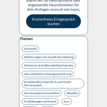
klären wir, ob Neuroathletik oder
angewandte Neurofunktion für
dein Anliegen sinnvoll sein kann.
Kostenfreies Erstgespräch
buchen
Block überspringen Themen
Themen
Schwindel
Sehstörungen und visuelle Verarbeitung
Schmerzen & funktionelle Beschwerden
Neuroathletik & Leistungsoptimierung
Komplexe Beschwerden & autonomes
Nervensystem
Nervensystem & Gesundheit
Aktuelles
Fortbildungen und Events
Kurs