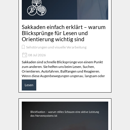
Sakkaden einfach erklärt – warum
Blicksprünge für Lesen und
Orientierung wichtig sind
Sehstörungen und visuelle Verarbeitung
08 Jul 2026
Sakkaden sind schnelle Blicksprünge von einem Punkt
zum anderen. Sie helfen uns beim Lesen, Suchen,
Orientieren, Autofahren, Ballfangen und Reagieren.
Wenn diese Augenbewegungen ungenau, langsam oder
schlecht integriert sind, können scheinbar einfache
Lesen
visuelle Aufgaben deutlich mehr Energie kosten.