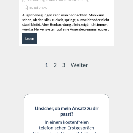
06 Jul 2026
Augenbewegungen kann man beobachten. Man kann
sehen, ob der Blick ruckelt, springt, ausweicht oder nicht
stabil bleibt. Aber Beobachtung allein zeigt nicht immer,
wie das Nervensystem auf eine Augenbewegung reagiert.
In der angewandten Neurofunktion können
Lesen
Augenbewegungen über Indikatormuskel,
unphysiologische Inhibition, Bewegungsmuster, NeuroFI
und neuroathletische Test-Re-Test-Verfahren
differenzierter betrachtet werden.
Aktuelle Seite:
1
Gehen Sie zu Seite:
2
Gehen Sie zu Seite:
3
Weiter
Block überspringen
Unsicher, ob mein Ansatz zu dir
passt?
In einem kostenfreien
telefonischen Erstgespräch