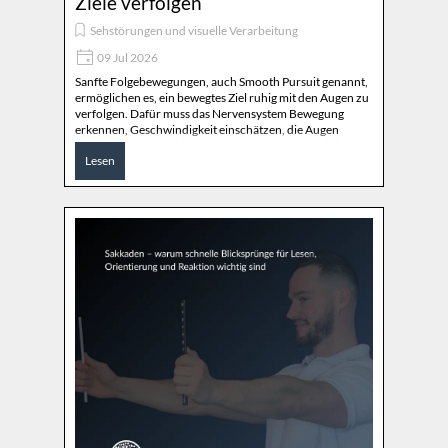
Ziele verfolgen
Sehstörungen und visuelle Verarbeitung
09 Jul 2026
Sanfte Folgebewegungen, auch Smooth Pursuit genannt,
ermöglichen es, ein bewegtes Ziel ruhig mit den Augen zu
verfolgen. Dafür muss das Nervensystem Bewegung
erkennen, Geschwindigkeit einschätzen, die Augen
präzise steuern und Abweichungen laufend korrigieren.
Lesen
Funktioniert diese Blickfolge nicht effizient, können
Sport, Verkehr, Bildschirmbewegungen oder bewegte
Umgebungen deutlich anstrengender werden.