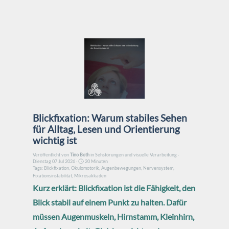
Direkt zum Seiteninhalt
Blickfixation: Warum stabiles Sehen
für Alltag, Lesen und Orientierung
wichtig ist
Veröffentlicht von
Tino Both
in
Sehstörungen und visuelle Verarbeitung
·
Dienstag 07 Jul 2026 ·
20 Minuten
Tags:
Blickfixation
,
Okulomotorik
,
Augenbewegungen
,
Nervensystem
,
Fixationsinstabilität
,
Mikrosakkaden
Kurz erklärt: Blickfixation ist die Fähigkeit, den
Blick stabil auf einem Punkt zu halten. Dafür
müssen Augenmuskeln, Hirnstamm, Kleinhirn,