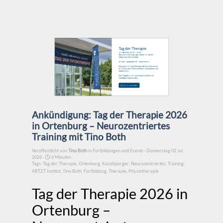
Direkt zum Seiteninhalt
Ankündigung: Tag der Therapie 2026
in Ortenburg – Neurozentriertes
Training mit Tino Both
Veröffentlicht von
Tino Both
in
Fortbildungen und Events
· Donnerstag 02 Jul
2026 ·
6 Minuten
Tags:
Tag der Therapie
,
Ortenburg
,
Kanzlsperger
,
Neurozentriertes
,
Training
,
ARTZT Institut
,
Tino Both
,
Fortbildung
,
Therapie
,
Physiotherapie
Tag der Therapie 2026 in
Ortenburg –