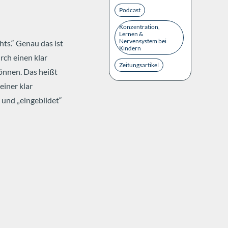
Podcast
Konzentration,
Lernen &
Nervensystem bei
chts.“ Genau das ist
Kindern
rch einen klar
Zeitungsartikel
können.
Das heißt
einer klar
 und „eingebildet“