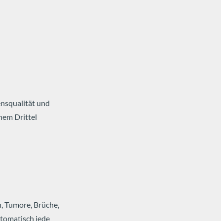
ensqualität und
nem Drittel
n, Tumore, Brüche,
utomatisch jede