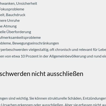
chwanken, Unsicherheit
, Fokusprobleme
eit, Bauchdruck
nnere Unruhe
che Atmung
nelle Überforderung
 Aufmerksamkeitsprobleme
sprobleme, Bewegungseinschränkungen
rperbeschwerden vielgestaltig, oft chronisch und relevant für Leb
ten von etwa 10 Prozent in der Allgemeinbevölkerung und rund ei
schwerden nicht ausschließen
ngen sind wichtig. Sie können strukturelle Schäden, Entzündunge
e Ursachen erkennen oder ausschließen.
Aber sie erfassen nicht a