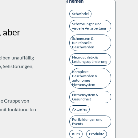
Block überspringen Themen
Themen
Schwindel
Sehstörungen und
visuelle Verarbeitung
 aber
Schmerzen &
funktionelle
Beschwerden
iben unauffällig
Neuroathletik &
Leistungsoptimierung
, Sehstörungen,
Komplexe
Beschwerden &
autonomes
Nervensystem
Nervensystem &
Gesundheit
ene Gruppe von
mit funktionellen
Aktuelles
Fortbildungen und
Events
Kurs
Produkte