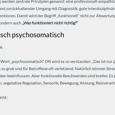
g werden zentrale Prinzipien genannt: eine professionell-empathi
 und zurückhaltender Umgang mit Diagnostik, gute interdisziplinä
ventionen.
Damit wird der Begriff „funktionell“ nicht zur Abwertun
sondern auch
„Was funktioniert nicht richtig?“
tisch psychosomatisch
s.
Wort „psychosomatisch“. Oft wird es so verstanden: „Das ist nur 
h zu grob und für Betroffene oft verletzend.
Natürlich können Stre
en beeinflussen. Aber funktionelle Beschwerden sind breiter. Es
vegetative Regulation, Sensorik, Bewegung, Atmung, Reizverarb
icht: