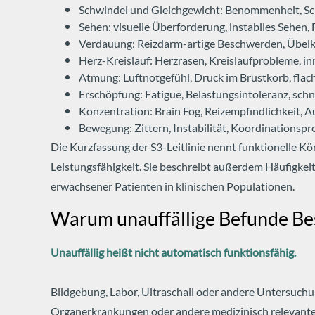
Schwindel und Gleichgewicht: Benommenheit, S
Sehen: visuelle Überforderung, instabiles Sehen
Verdauung: Reizdarm-artige Beschwerden, Übelk
Herz-Kreislauf: Herzrasen, Kreislaufprobleme, i
Atmung: Luftnotgefühl, Druck im Brustkorb, fla
Erschöpfung: Fatigue, Belastungsintoleranz, sch
Konzentration: Brain Fog, Reizempfindlichkeit,
Bewegung: Zittern, Instabilität, Koordination
Die Kurzfassung der S3-Leitlinie nennt funktionelle Kö
Leistungsfähigkeit. Sie beschreibt außerdem Häufigkei
erwachsener Patienten in klinischen Populationen.
Warum unauffällige Befunde Be
Unauffällig heißt nicht automatisch funktionsfähig.
Bildgebung, Labor, Ultraschall oder andere Untersuchu
Organerkrankungen oder andere medizinisch relevant