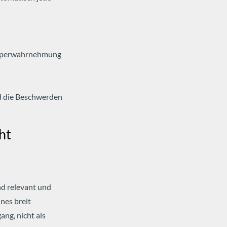
Körperwahrnehmung
nd die Beschwerden
ht
end relevant und
nes breit
ng, nicht als