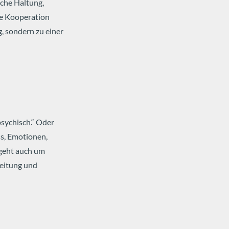
sche Haltung,
re Kooperation
g, sondern zu einer
psychisch.“ Oder
ss, Emotionen,
 geht auch um
eitung und