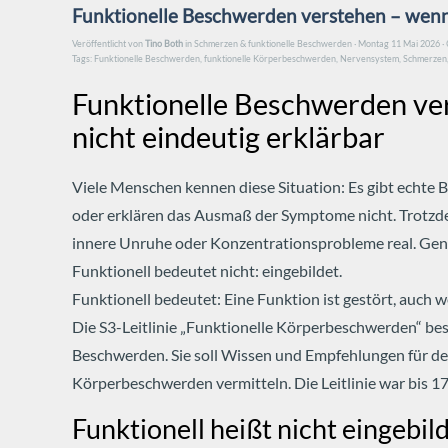
Funktionelle Beschwerden verstehen – wenn 
Veröffentlicht von
Tino Both
in
Schmerzen & funktionelle Beschwerden
· Montag 11 Mai 2026 ·
Tags:
Funktionelle Beschwerden
,
funktionelle Körperbeschwerden
,
Nervensystem
,
Schmerzen
Funktionelle Beschwerden ve
nicht eindeutig erklärbar
Viele Menschen kennen diese Situation: Es gibt echte 
oder erklären das Ausmaß der Symptome nicht. Trotzd
innere Unruhe oder Konzentrationsprobleme real.
Gen
Funktionell bedeutet nicht: eingebildet.
Funktionell bedeutet: Eine Funktion ist gestört, auch w
Die S3-Leitlinie „Funktionelle Körperbeschwerden“ b
Beschwerden. Sie soll Wissen und Empfehlungen für d
Körperbeschwerden vermitteln. Die Leitlinie war bis 17
Funktionell heißt nicht eingebil