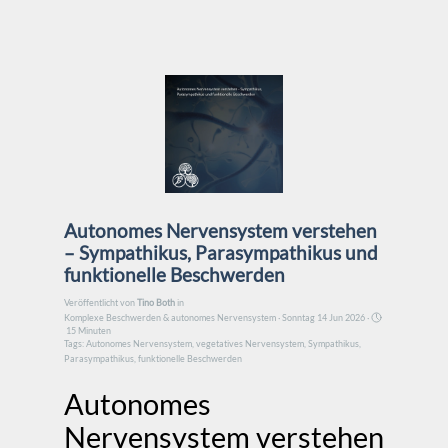
Direkt zum Seiteninhalt
Autonomes Nervensystem verstehen
– Sympathikus, Parasympathikus und
funktionelle Beschwerden
Veröffentlicht von
Tino Both
in
Komplexe Beschwerden & autonomes Nervensystem
· Sonntag 14 Jun 2026 ·
15 Minuten
Tags:
Autonomes Nervensystem
,
vegetatives Nervensystem
,
Sympathikus
,
Parasympathikus
,
funktionelle Beschwerden
Autonomes
Nervensystem verstehen